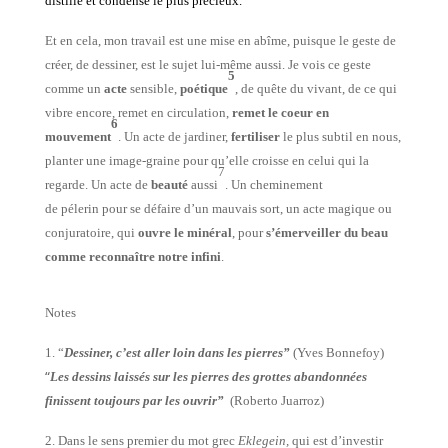
distille et condense le plus précieux.
Et en cela, mon travail est une mise en abîme, puisque le geste de
créer, de dessiner, est le sujet lui-même aussi.
Je vois ce geste
5
comme un
acte
sensible,
poétique
, de quête du vivant, de ce qui
vibre encore, remet en circulation,
remet le coeur en
6
mouvement
.
Un acte de jardiner,
fertiliser
le
plus subtil en nous,
planter une image-graine pour qu’elle croisse en celui qui la
7
regarde.
Un acte de
beauté
aussi
.
Un cheminement
de pélerin pour se défaire d’un mauvais sort, un acte magique ou
conjuratoire, qui
ouvre le minéral
,
pour
s’émerveiller du beau
comme reconnaître notre infini
.
Notes
1.
“
Dessiner, c’est aller loin dans les pierres”
(Yves Bonnefoy)
“
Les dessins laissés sur les pierres des grottes abandonnées
finissent toujours par les ouvrir”
(Roberto Juarroz)
2. Dans le sens premier du mot grec
Eklegein,
qui est d’investir