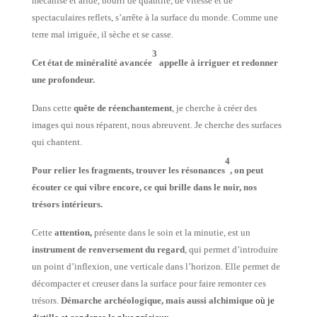
mécanisé et aride, nourri de quantité, de vitesse et de
spectaculaires reflets, s’arrête à la surface du monde. Comme une
terre mal irriguée, il sèche et se casse.
3
Cet état de minéralité avancée
appelle à irriguer et redonner
une profondeur.
Dans cette
quête de réenchantement
,
je cherche à créer des
images qui nous réparent, nous abreuvent. Je cherche des surfaces
qui chantent.
4
Pour relier les fragments, trouver les résonances
, on peut
écouter ce qui vibre encore, ce qui brille dans le noir, nos
trésors intérieurs.
Cette
attention
,
présente dans le soin et la minutie, est un
instrument de renversement du regard
, qui permet d’introduire
un point d’inflexion, une verticale dans l’horizon. Elle permet de
décompacter et creuser dans la surface pour faire remonter ces
trésors.
Démarche archéologique, mais aussi alchimique
où je