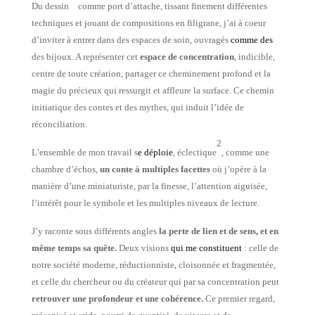
Du dessin
comme port d’attache, tissant finement différentes
techniques et jouant de compositions en filigrane, j’ai à coeur
d’inviter à entrer dans des espaces de soin, ouvragés
comme des
des bijoux. A représenter cet
espace de concentration
,
indicible,
centre de toute création, partager
ce cheminement profond et la
magie du précieux qui ressurgit et affleure la surface.
Ce chemin
initiatique des contes et des mythes, qui induit l’idée de
réconciliation.
2
L’ensemble de mon travail s
e déploie
, éclectique
, comme une
chambre d’échos,
un conte à multiples facettes
où j’opère à la
manière d’une miniaturiste, par la finesse, l’attention aiguisée,
l’intérêt pour le symbole et les multiples niveaux de lecture.
J’y raconte sous différents angles
la perte de lien et de sens, et en
même temps sa quête.
Deux visions
qui me constituent
: celle de
notre société moderne, réductionniste, cloisonnée et fragmentée,
et celle du chercheur ou du créateur qui
par sa concentration peut
retrouver une profondeur et une cohérence.
Ce premier regard,