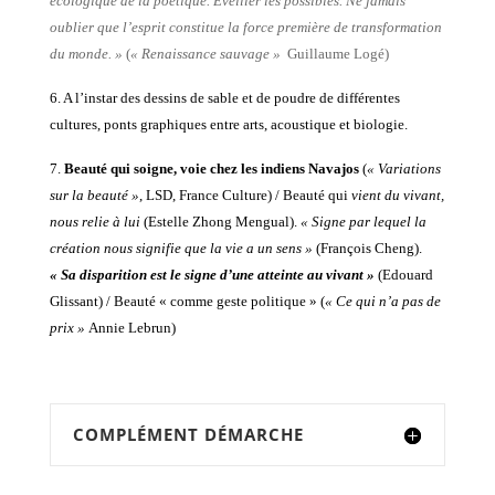
écologique de la poétique. Eveiller les possibles. Ne jamais
oublier que l’esprit constitue la force première de transformation
du monde. »
(
« Renaissance sauvage »
Guillaume Logé)
6. A l’instar des dessins de sable et de poudre de différentes
cultures, ponts graphiques entre arts, acoustique et biologie.
7.
Beauté qui soigne, voie chez les indiens Navajos
(
« Variations
sur la beauté »
, LSD, France Culture) / Beauté qui
vient du vivant,
nous relie à lui
(Estelle Zhong Mengual).
« Signe par lequel la
création nous signifie que la vie a un sens »
(François Cheng).
« Sa disparition est le signe d’une atteinte au vivant »
(Edouard
Glissant) / Beauté « comme geste politique » (
« Ce qui n’a pas de
prix »
Annie Lebrun)
COMPLÉMENT DÉMARCHE